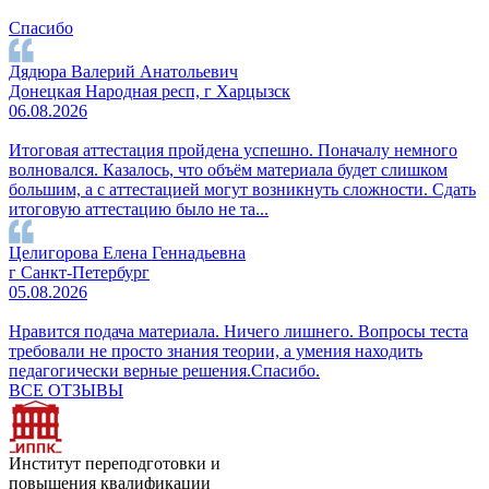
Спасибо
Дядюра Валерий Анатольевич
Донецкая Народная респ, г Харцызск
06.08.2026
Итоговая аттестация пройдена успешно. Поначалу немного
волновался. Казалось, что объём материала будет слишком
большим, а с аттестацией могут возникнуть сложности. Сдать
итоговую аттестацию было не та...
Целигорова Елена Геннадьевна
г Санкт-Петербург
05.08.2026
Нравится подача материала. Ничего лишнего. Вопросы теста
требовали не просто знания теории, а умения находить
педагогически верные решения.Спасибо.
ВСЕ ОТЗЫВЫ
Институт переподготовки и
повышения квалификации