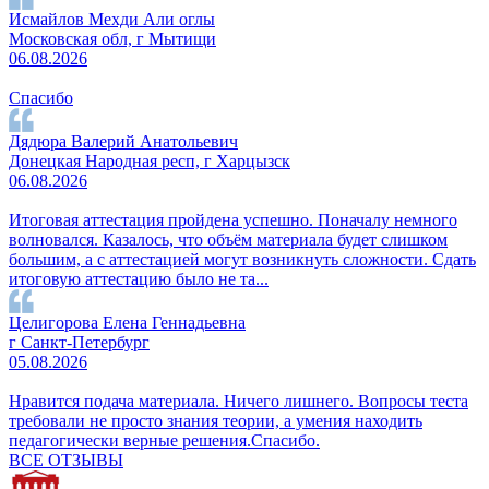
Исмайлов Мехди Али оглы
Московская обл, г Мытищи
06.08.2026
Спасибо
Дядюра Валерий Анатольевич
Донецкая Народная респ, г Харцызск
06.08.2026
Итоговая аттестация пройдена успешно. Поначалу немного
волновался. Казалось, что объём материала будет слишком
большим, а с аттестацией могут возникнуть сложности. Сдать
итоговую аттестацию было не та...
Целигорова Елена Геннадьевна
г Санкт-Петербург
05.08.2026
Нравится подача материала. Ничего лишнего. Вопросы теста
требовали не просто знания теории, а умения находить
педагогически верные решения.Спасибо.
ВСЕ ОТЗЫВЫ